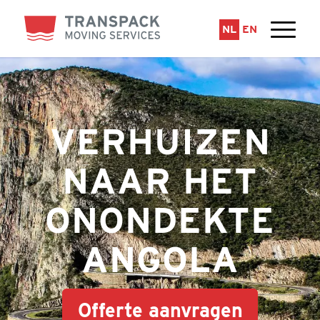
NL
EN
VERHUIZEN
NAAR HET
ONONDEKTE
ANGOLA
Offerte aanvragen